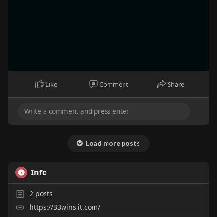
Like
Comment
Share
Load more posts
Info
2
posts
https://33wins.it.com/