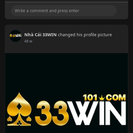
Nhà Cái 33WIN
changed his profile picture
48 w