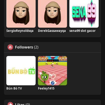
SergioReynoldsqa
DerekGassawayqa
sena99 slot gacor
Followers
(2)
Bún Bò TV
Feeley1415
Likes
(0)