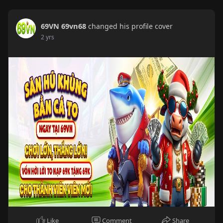
69VN 69vn68
changed his profile cover
2 yrs
Like
Comment
Share