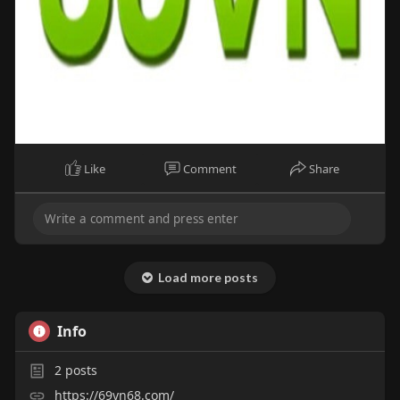
Like
Comment
Share
Load more posts
Info
2
posts
https://69vn68.com/