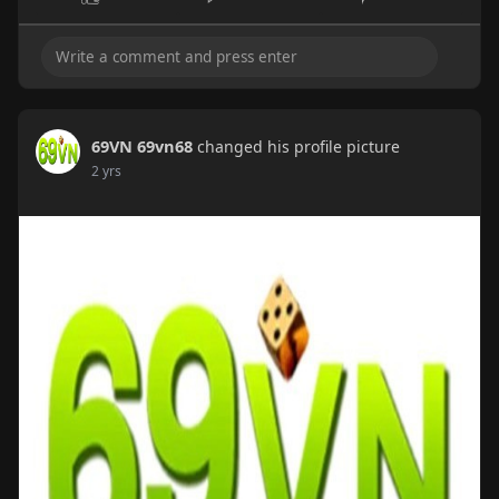
69VN 69vn68
changed his profile picture
2 yrs