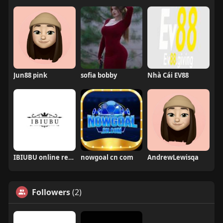
Jun88 pink
sofia bobby
Nhà Cái EV88
IBIUBU online retailer for fashion
nowgoal cn com
AndrewLewisqa
Followers
(2)