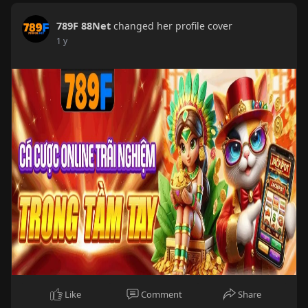
789F 88Net
changed her profile cover
1 y
Like
Comment
Share