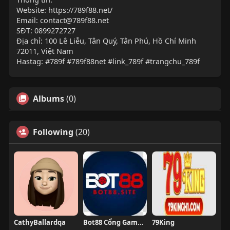
Website: https://789f88.net/
Email:
contact@789f88.net
SĐT: 0899272727
Địa chỉ: 100 Lê Liễu, Tân Quý, Tân Phú, Hồ Chí Minh
72011, Việt Nam
Hastag: #789f #789f88net #link_789f #trangchu_789f
Albums
(0)
Following
(20)
CathyBallardqa
Bot88 Cổng Game Uy Tín Đỉnh Cao
79King