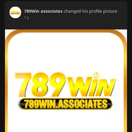
789Win associates
changed his profile picture
1 y