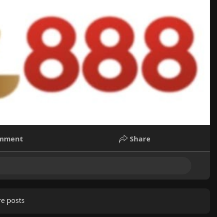
mment
Share
e posts