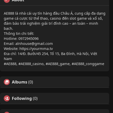
AE888 là nhà cái uy tín hàng đầu Châu Á, cung cấp đa dạng
game cá cược từ thể thao, casino đến slot game và xổ số,
đảm bảo trải nghiệm giải trí đỉnh cao – an toàn – minh
bạch.
Thông tin chi tiết:
Hotline: 0972945096
Email:
alnhouse@gmail.com
Website: https://yourmma.tv
Địa chỉ: 14/Đ. Bưởi/45 254, Tổ 15, Ba Đình, Hà Nội, Việt
Nam
#AE888, #AE888_casino, #AE888_game, #AE888_conggame
Albums
(0)
Following
(0)