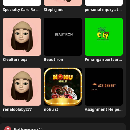
Specialty Care Rx Plano TX
Steph_niie
personal injury attorney greenville sc
CleoBarrioqa
Beautiron
Penangairportcarrental
renaldolaby277
nohu st
Assignment Helper Australia
Followers
(1)