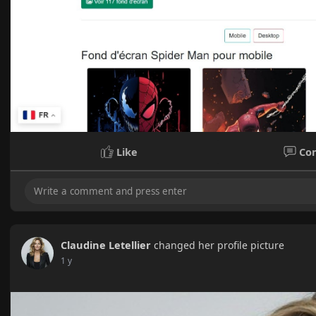
Like
Co
Claudine Letellier
changed her profile picture
1 y