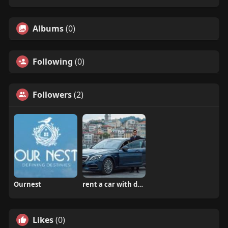
Albums
(0)
Following
(0)
Followers
(2)
Ournest
rent a car with driver in turkey
Likes
(0)