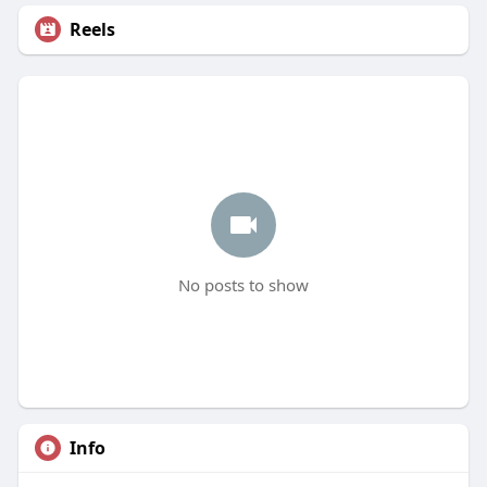
Reels
No posts to show
Info