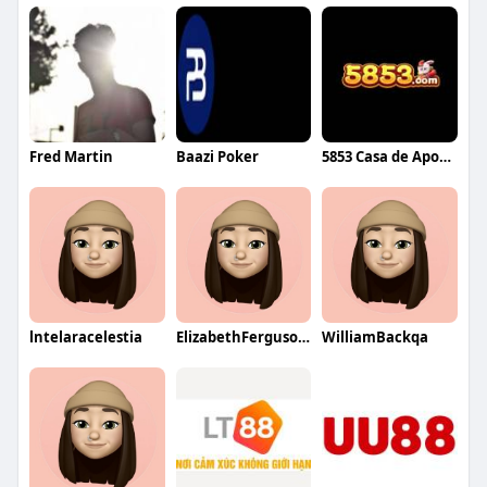
Fred Martin
Baazi Poker
5853 Casa de Apostas
lntelaracelestia
ElizabethFergusonqa
WilliamBackqa