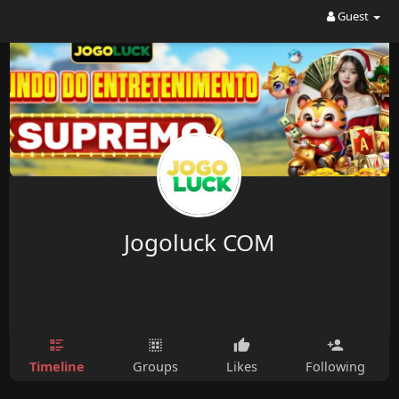
Guest
Jogoluck COM
Timeline
Groups
Likes
Following