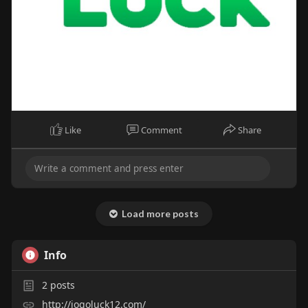
Like
Comment
Share
Load more posts
Info
2
posts
http://jogoluck12.com/