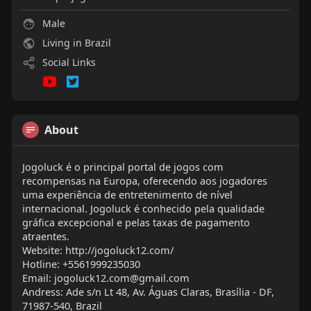
Male
Living in Brazil
Social Links
About
Jogoluck é o principal portal de jogos com
recompensas na Europa, oferecendo aos jogadores
uma experiência de entretenimento de nível
internacional. Jogoluck é conhecido pela qualidade
gráfica excepcional e pelas taxas de pagamento
atraentes.
Website: http://jogoluck12.com/
Hotline: +5561999235030
Email:
jogoluck12.com@gmail.com
Andress: Ade s/n Lt 48, Av. Águas Claras, Brasília - DF,
71987-540, Brazil