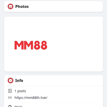
Photos
Info
1
posts
https://mm88th.live/
Male