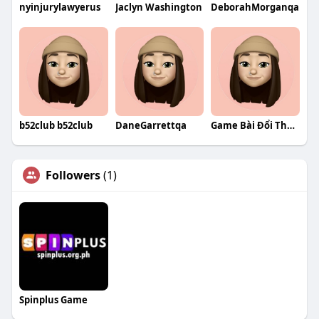
nyinjurylawyerus
Jaclyn Washington
DeborahMorganqa
b52club b52club
DaneGarrettqa
Game Bài Đổi Thưởng
Followers
(1)
Spinplus Game