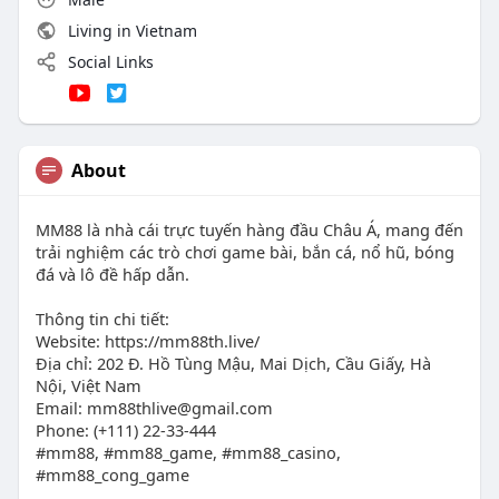
Living in Vietnam
Social Links
About
MM88 là nhà cái trực tuyến hàng đầu Châu Á, mang đến
trải nghiệm các trò chơi game bài, bắn cá, nổ hũ, bóng
đá và lô đề hấp dẫn.
Thông tin chi tiết:
Website: https://mm88th.live/
Địa chỉ: 202 Đ. Hồ Tùng Mậu, Mai Dịch, Cầu Giấy, Hà
Nội, Việt Nam
Email:
mm88thlive@gmail.com
Phone: (+111) 22-33-444
#mm88, #mm88_game, #mm88_casino,
#mm88_cong_game