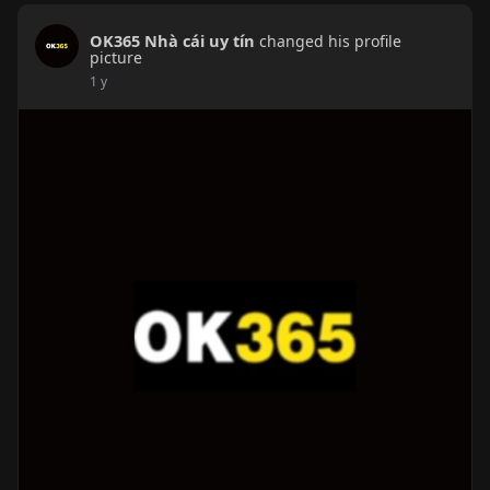
OK365 Nhà cái uy tín
changed his profile
picture
1 y