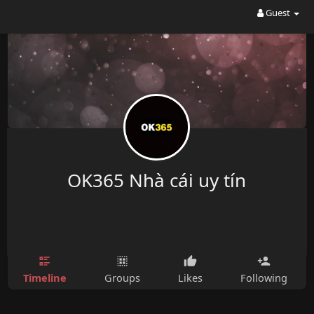
Guest
OK365 Nhà cái uy tín
Timeline
Groups
Likes
Following