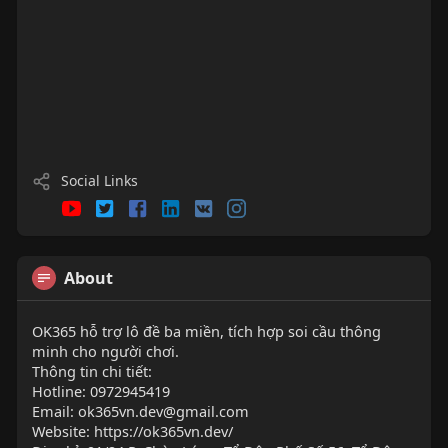
Social Links
About
OK365 hỗ trợ lô đề ba miền, tích hợp soi cầu thông
minh cho người chơi.
Thông tin chi tiết:
Hotline: 0972945419
Email:
ok365vn.dev@gmail.com
Website: https://ok365vn.dev/