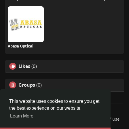
Abasa Optical
Likes
(0)
Groups
(0)
This website uses cookies to ensure you get
the best experience on our website.
© 2026 Travel With Me
Learn More
Home
About
Contact Us
Privacy Policy
Terms of Use
Request a Refund
Blog
Developers