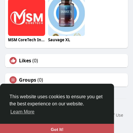
MSM CoreTech Innovations
Sauvage XL
Likes
(0)
Groups
(0)
This website uses cookies to ensure you get
the best experience on our website.
© 2026 Travel With Me
Learn More
Home
About
Contact Us
Privacy Policy
Terms of Use
Request a Refund
Blog
Developers
Language
Got It!