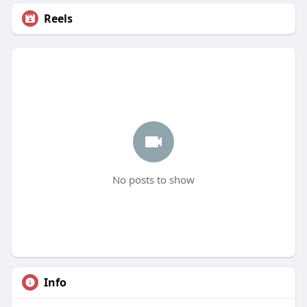
Reels
No posts to show
Info