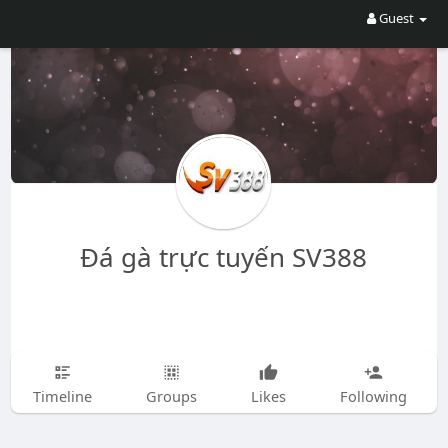
Guest
Đá gà trực tuyến SV388
Timeline
Groups
Likes
Following