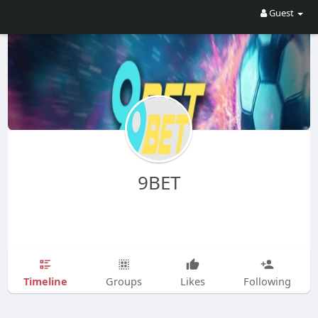
Guest
9BET
Timeline
Groups
Likes
Following