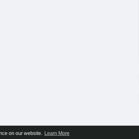
ence on our website.
Learn More