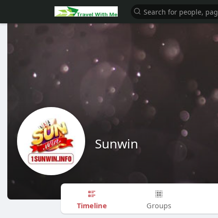
Sunwin
Timeline
Groups