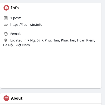
Info
1
posts
https://1sunwin.info
Female
Located in 7 Ng. 57 P. Phúc Tân, Phúc Tân, Hoàn Kiếm,
Hà Nội, Việt Nam
About