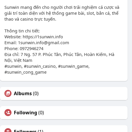
Sunwin mang đến cho người chơi trải nghiệm cá cược và
giải trí toàn diện với hệ thống game bài, slot, bắn cá, thể
thao và casino trực tuyến.
Thông tin chi tiết:
Website: https://1sunwin.info
Email:
1sunwin.info@gmail.com
Phone: 0972946274
Địa chỉ: 7 Ng. 57 P. Phúc Tân, Phúc Tân, Hoàn Kiếm, Hà
Nội, Việt Nam
#sunwin, #sunwin_casino, #sunwin_game,
#sunwin_cong_game
Albums
(0)
Following
(0)
Followers
(1)