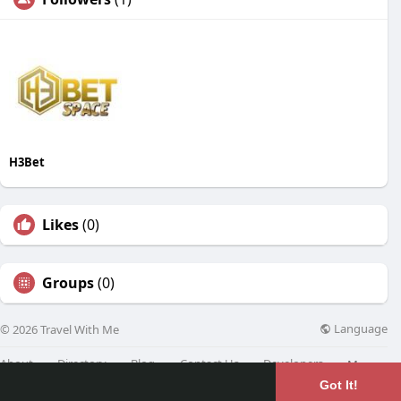
H3Bet
Likes
(0)
Groups
(0)
Language
© 2026 Travel With Me
About
Directory
Blog
Contact Us
Developers
More
Got It!