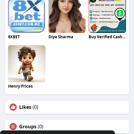
8XBET
Diya Sharma
Buy Verified Cash App Accounts
Henry Prices
Likes
(0)
Groups
(0)