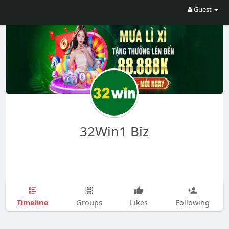
Guest
32Win1 Biz
Timeline
Groups
Likes
Following