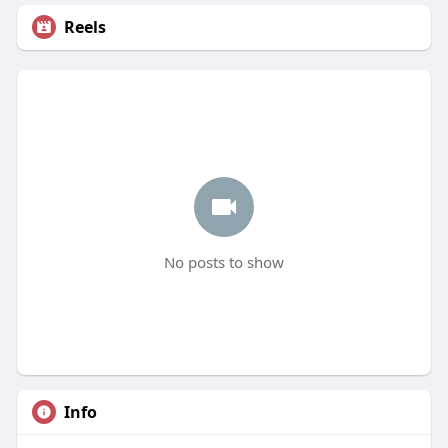
Reels
No posts to show
Info