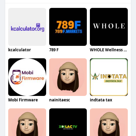
kcalculator
789 F
WHOLE Wellness Therapy Services
Mobi Firmware
nainitaesc
indtata tax