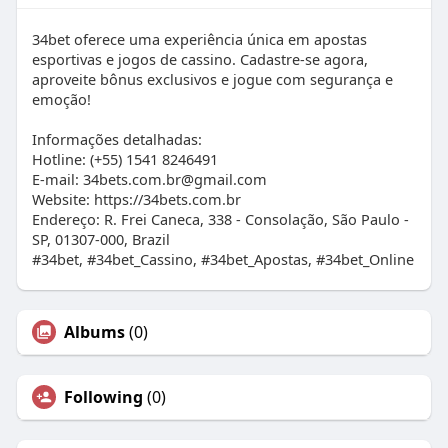
34bet oferece uma experiência única em apostas
esportivas e jogos de cassino. Cadastre-se agora,
aproveite bônus exclusivos e jogue com segurança e
emoção!
Informações detalhadas:
Hotline: (+55) 1541 8246491
E-mail:
34bets.com.br@gmail.com
Website: https://34bets.com.br
Endereço: R. Frei Caneca, 338 - Consolação, São Paulo -
SP, 01307-000, Brazil
#34bet, #34bet_Cassino, #34bet_Apostas, #34bet_Online
Albums
(0)
Following
(0)