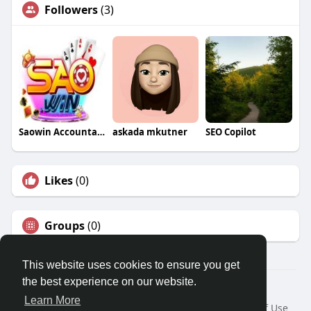
Followers
(3)
Saowin Accountant
askada mkutner
SEO Copilot
Likes
(0)
Groups
(0)
This website uses cookies to ensure you get
the best experience on our website.
© 2026 Travel With Me
Learn More
Home
About
Contact Us
Privacy Policy
Terms of Use