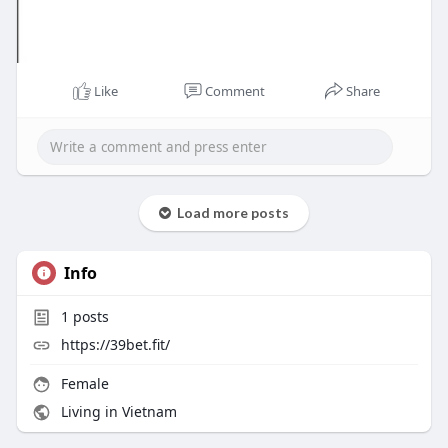
Like
Comment
Share
Load more posts
Info
1
posts
https://39bet.fit/
Female
Living in Vietnam