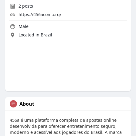
2
posts
https://456acom.org/
Male
Located in Brazil
About
456a é uma plataforma completa de apostas online
desenvolvida para oferecer entretenimento seguro,
moderno e acessível aos jogadores do Brasil. A marca