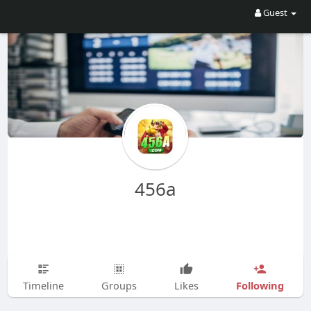
Guest
456a
Following
Timeline
Groups
Likes