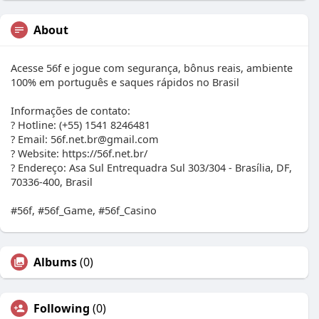
About
Acesse 56f e jogue com segurança, bônus reais, ambiente
100% em português e saques rápidos no Brasil
Informações de contato:
? Hotline: (+55) 1541 8246481
? Email:
56f.net.br@gmail.com
? Website: https://56f.net.br/
? Endereço: Asa Sul Entrequadra Sul 303/304 - Brasília, DF,
70336-400, Brasil
#56f, #56f_Game, #56f_Casino
Albums
(0)
Following
(0)