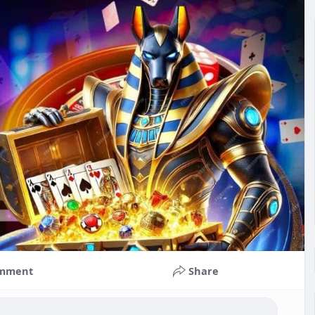
mment
Share