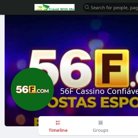
56F Cassino Confiáve
Timeline
Groups