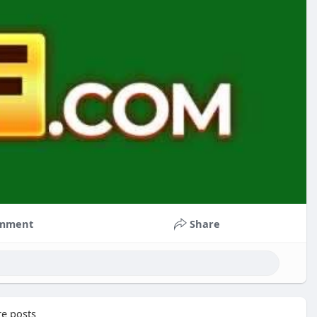
mment
Share
e posts