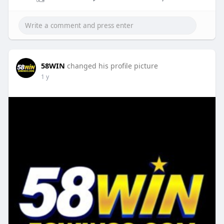
58WIN
changed his profile picture
1 y