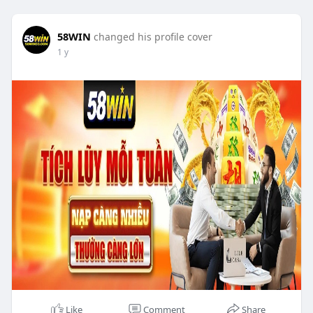
58WIN
changed his profile cover
1 y
Like
Comment
Share