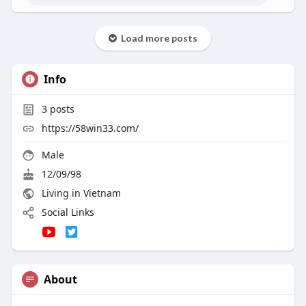
Load more posts
Info
3
posts
https://58win33.com/
Male
12/09/98
Living in Vietnam
Social Links
About