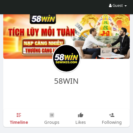
Guest
58WIN
Timeline
Groups
Likes
Following