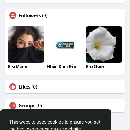
Followers
(3)
Kiki Muna
Nhận Định Kèo
KiraStone
Likes
(0)
Groups
(0)
This website uses cookies to ensure you get
the best experience on our website.