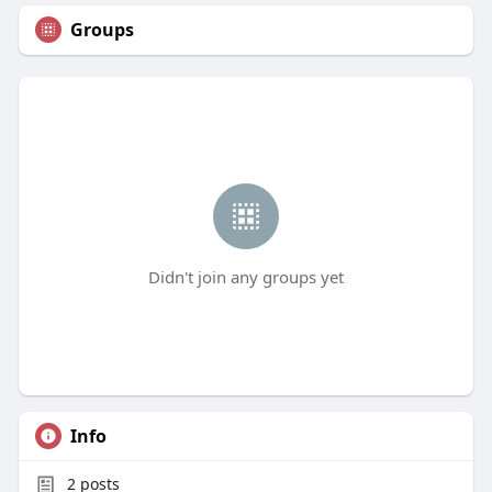
Groups
Didn't join any groups yet
Info
2
posts