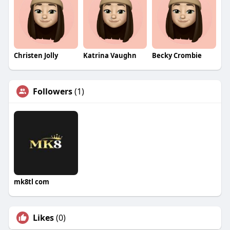
Christen Jolly
Katrina Vaughn
Becky Crombie
Followers
(1)
mk8tl com
Likes
(0)