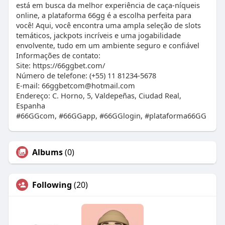
está em busca da melhor experiência de caça-níqueis
online, a plataforma 66gg é a escolha perfeita para
você! Aqui, você encontra uma ampla seleção de slots
temáticos, jackpots incríveis e uma jogabilidade
envolvente, tudo em um ambiente seguro e confiável
Informações de contato:
Site: https://66ggbet.com/
Número de telefone: (+55) 11 81234-5678
E-mail:
66ggbetcom@hotmail.com
Endereço: C. Horno, 5, Valdepeñas, Ciudad Real,
Espanha
#66GGcom, #66GGapp, #66GGlogin, #plataforma66GG
Albums
(0)
Following
(20)