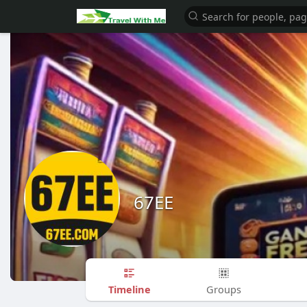
67EE
Timeline
Groups