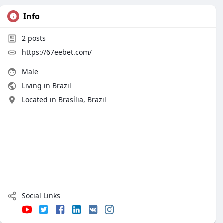
Info
2
posts
https://67eebet.com/
Male
Living in Brazil
Located in Brasília, Brazil
Social Links