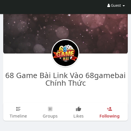
Guest
68 Game Bài Link Vào 68gamebai
Chính Thức
Following
Timeline
Groups
Likes