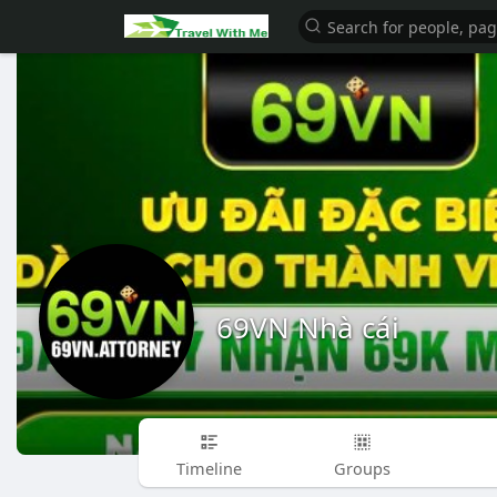
69VN Nhà cái
Timeline
Groups