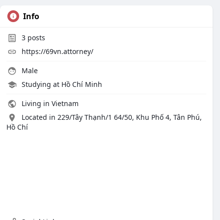
Info
3
posts
https://69vn.attorney/
Male
Studying at Hồ Chí Minh
Living in Vietnam
Located in 229/Tây Thạnh/1 64/50, Khu Phố 4, Tân Phú,
Hồ Chí