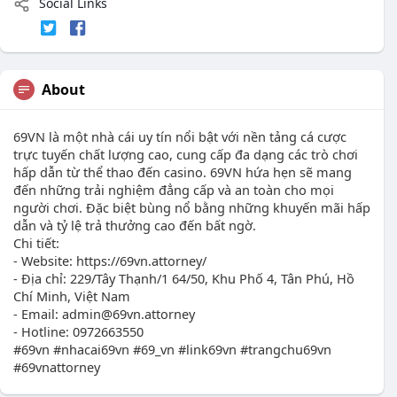
Social Links
About
69VN là một nhà cái uy tín nổi bật với nền tảng cá cược
trực tuyến chất lượng cao, cung cấp đa dạng các trò chơi
hấp dẫn từ thể thao đến casino. 69VN hứa hẹn sẽ mang
đến những trải nghiệm đẳng cấp và an toàn cho mọi
người chơi. Đặc biệt bùng nổ bằng những khuyến mãi hấp
dẫn và tỷ lệ trả thưởng cao đến bất ngờ.
Chi tiết:
- Website: https://69vn.attorney/
- Địa chỉ: 229/Tây Thạnh/1 64/50, Khu Phố 4, Tân Phú, Hồ
Chí Minh, Việt Nam
- Email:
admin@69vn.attorney
- Hotline: 0972663550
#69vn #nhacai69vn #69_vn #link69vn #trangchu69vn
#69vnattorney