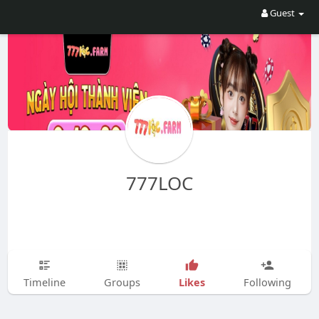
Guest
777LOC
Likes
Timeline
Groups
Following