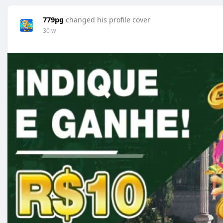
779pg
changed his profile cover
30 w