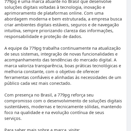
779pg é uma marca atuante no Brasil que desenvolve
soluções digitais voltadas à tecnologia, inovação e
aprimoramento de plataformas online. Com uma
abordagem moderna e bem estruturada, a empresa busca
criar ambientes digitais estáveis, seguros e de navegação
intuitiva, sempre priorizando clareza das informações,
responsabilidade e proteção de dados.
A equipe da 779pg trabalha continuamente na atualização
de seus sistemas, integração de novas funcionalidades e
acompanhamento das tendências do mercado digital. A
marca valoriza transparência, boas práticas tecnológicas e
melhoria constante, com o objetivo de oferecer
ferramentas confiáveis e alinhadas às necessidades de um
público cada vez mais conectado.
Com presença no Brasil, a 779pg reforça seu
compromisso com o desenvolvimento de soluções digitais
sustentáveis, modernas e tecnicamente sólidas, mantendo
foco na qualidade e na evolução contínua de seus
serviços.
Para saber mais sobre a marca, visite: