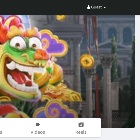
Guest
s
Videos
Reels