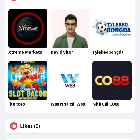
Xtreme Markets
David Vitor
Tylekeobongda
lite toto
W88 Nhà cái W88
Nhà Cái CO88
Likes
(0)