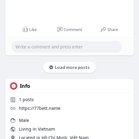
Like
Comment
Share
Load more posts
Info
1
posts
https://77bett.name
Male
Living in Vietnam
Located in Hồ Chí Minh, Việt Nam