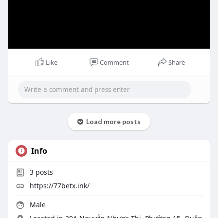
Like
Comment
Share
Load more posts
Info
3
posts
https://77betx.ink/
Male