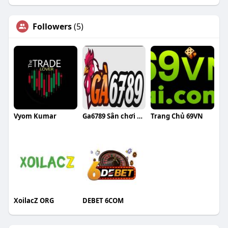
Followers
(5)
Vyom Kumar
Ga6789 Sân chơi đá gà trực tuyến uy tín
Trang Chủ 69VN
XoilacZ ORG
DEBET 6COM