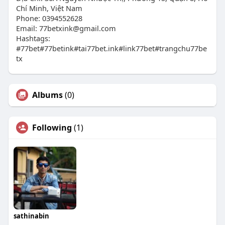
Chí Minh, Việt Nam
Phone: 0394552628
Email:
77betxink@gmail.com
Hashtags:
#77bet#77betink#tai77bet.ink#link77bet#trangchu77be
tx
Albums
(0)
Following
(1)
sathinabin