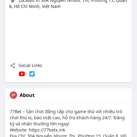
Located in 30A Nguyễn Nhược Thị, Phường 15, Quận
8, Hồ Chí Minh, Việt Nam
Social Links
About
77Bet – Sân chơi đẳng cấp cho game thủ với nhiều trò
chơi thú vị, bảo mật cao, hỗ trợ khách hàng 24/7. Đăng
ký và nhận thưởng lớn ngay!
Website: https://77betx.ink
Địa Chỉ: 30A Nguyễn Nhược Thị, Phường 15, Quận 8, Hồ