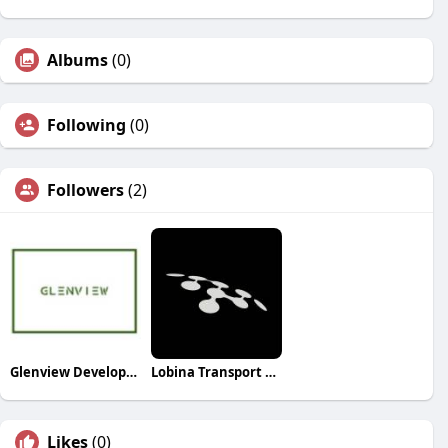
Albums
(0)
Following
(0)
Followers
(2)
Glenview Development
Lobina Transport Services Ltd
Likes
(0)