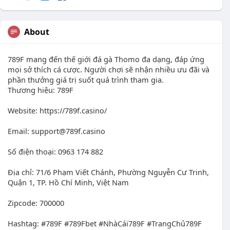
About
789F mang đến thế giới đá gà Thomo đa dạng, đáp ứng
mọi sở thích cá cược. Người chơi sẽ nhận nhiều ưu đãi và
phần thưởng giá trị suốt quá trình tham gia.
Thương hiệu: 789F
Website: https://789f.casino/
Email:
support@789f.casino
Số điện thoại: 0963 174 882
Địa chỉ: 71/6 Phạm Viết Chánh, Phường Nguyễn Cư Trinh,
Quận 1, TP. Hồ Chí Minh, Việt Nam
Zipcode: 700000
Hashtag: #789F #789Fbet #NhàCái789F #TrangChủ789F