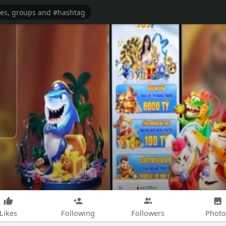
Likes
Following
Followers
Photo