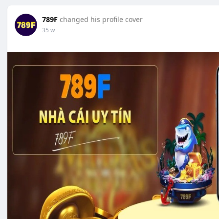
789F
changed his profile cover
35 w