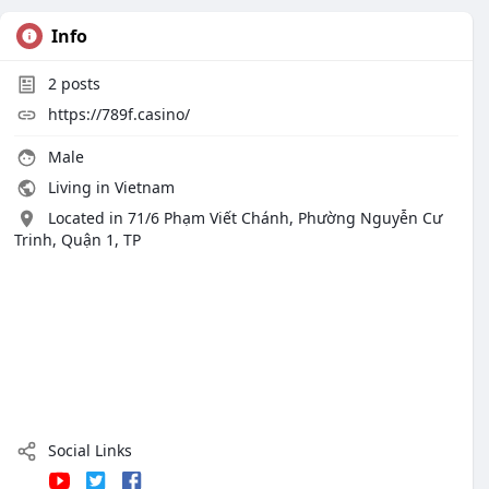
Info
2
posts
https://789f.casino/
Male
Living in Vietnam
Located in 71/6 Phạm Viết Chánh, Phường Nguyễn Cư
Trinh, Quận 1, TP
Social Links