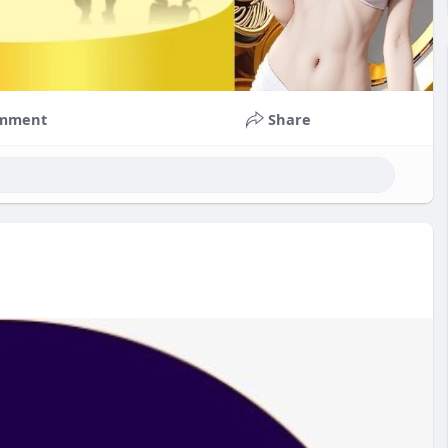
mment
Share