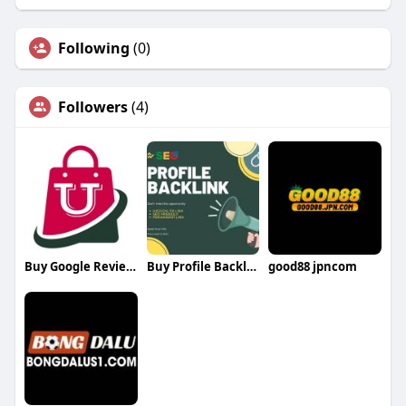
Following
(0)
Followers
(4)
Buy Google Reviews Provider
Buy Profile Backlink
good88 jpncom