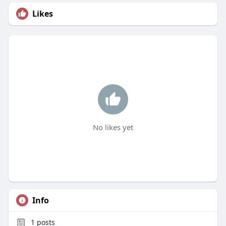
Likes
No likes yet
Info
1
posts