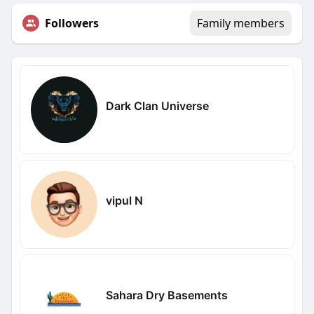
Followers
Family members
Dark Clan Universe
vipul N
Sahara Dry Basements