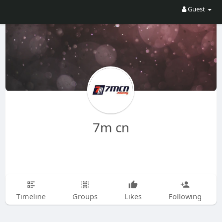
Guest
7m cn
Timeline
Groups
Likes
Following