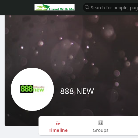
888 NEW
Timeline
Groups