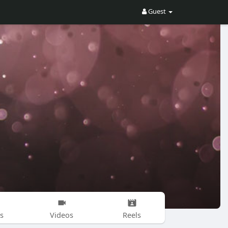
Guest
s
Videos
Reels