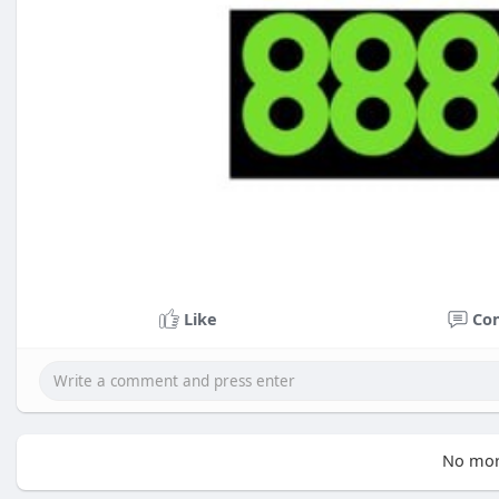
Like
Co
No mor