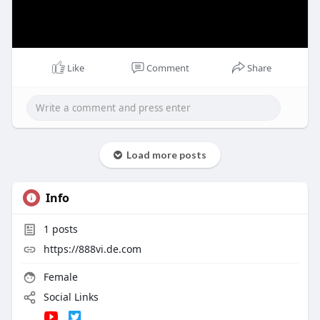
Like
Comment
Share
Load more posts
Info
1
posts
https://888vi.de.com
Female
Social Links