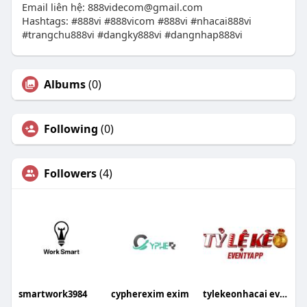
Email liên hệ:
888videcom@gmail.com
Hashtags: #888vi #888vicom #888vi #nhacai888vi
#trangchu888vi #dangky888vi #dangnhap888vi
Albums
(0)
Following
(0)
Followers
(4)
smartwork3984
cypherexim exim
tylekeonhacai eventyapp