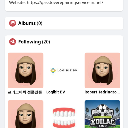
Website: https://gasstoverepairingservice.in.net/
Albums
(0)
Following
(20)
프라그마틱 정품인증
Logibit BV
RobertHedringtonqa