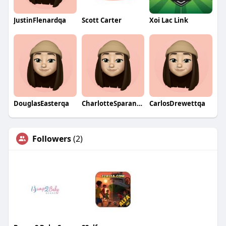
JustinFlenardqa
Scott Carter
Xoi Lac Link
DouglasEasterqa
CharlotteSparanoqa
CarlosDrewettqa
Followers
(2)