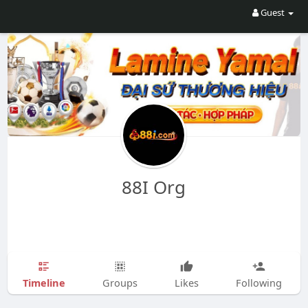
Guest
88I Org
Timeline
Groups
Likes
Following