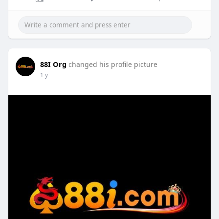
88I Org
changed his profile picture
1 y