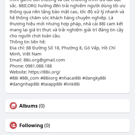
sắc. 88II.ORG hướng đến trải nghiệm người dùng tối ưu
thông qua nền tảng bảo mật cao, tốc độ xử lý nhanh và
hệ thống chăm sóc khách hàng chuyên nghiệp. Là
thương hiệu mới nhưng hợp pháp, nhà cái 88I cam kết
mang lại giá trị thực và trải nghiệm giải trí đáng tin cậy
cho người chơi toàn cầu.
Thông tin liên hệ:
Địa chỉ: 88 Đường Số 18, Phường 8, Gò Vấp, Hồ Chí
Minh, Việt Nam
Email:
88ii.org@gmail.com
Phone: 0981.088.188
Website: https://88ii.org/
#88i #88i_com #88iiorg #nhacai88i #dangky88i
#dangnhap88i #taiapp88i #link88i
Albums
(0)
Following
(0)