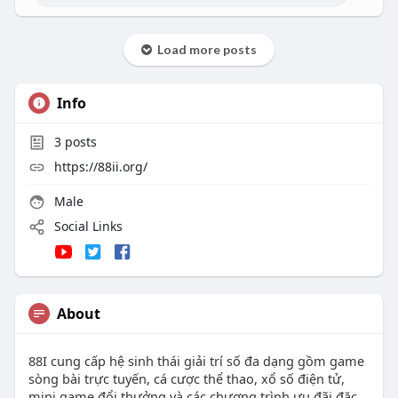
Load more posts
Info
3
posts
https://88ii.org/
Male
Social Links
About
88I cung cấp hệ sinh thái giải trí số đa dạng gồm game
sòng bài trực tuyến, cá cược thể thao, xổ số điện tử,
mini game đổi thưởng và các chương trình ưu đãi đặc