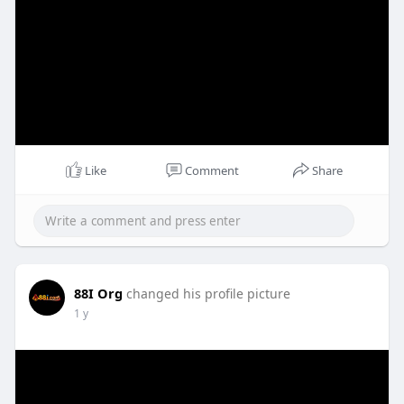
Like
Comment
Share
88I Org
changed his profile picture
1 y