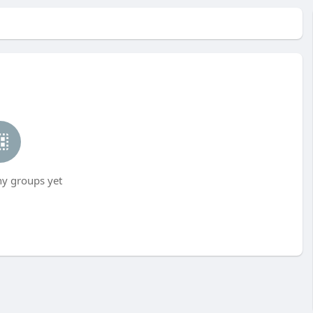
ny groups yet