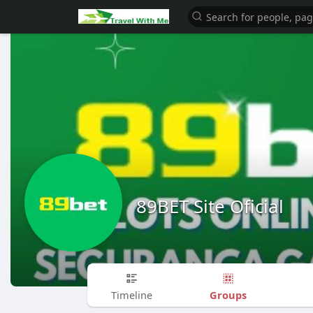
89BET Site Oficial
Groups
Timeline