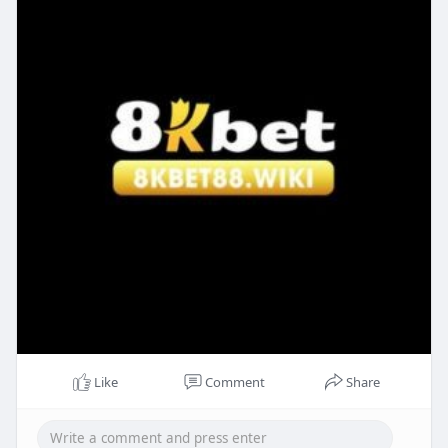
Like
Comment
Share