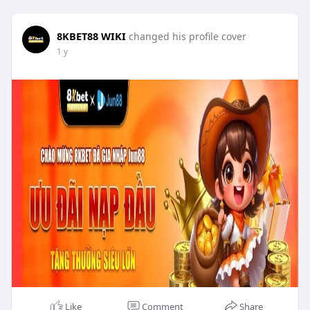
8KBET88 WIKI
changed his profile cover
1 y
Like
Comment
Share