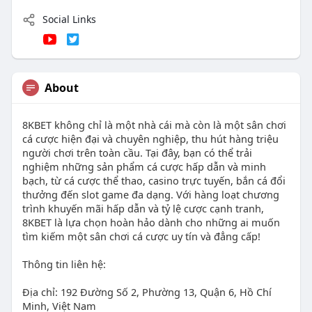
Social Links
About
8KBET không chỉ là một nhà cái mà còn là một sân chơi
cá cược hiện đại và chuyên nghiệp, thu hút hàng triệu
người chơi trên toàn cầu. Tại đây, bạn có thể trải
nghiệm những sản phẩm cá cược hấp dẫn và minh
bạch, từ cá cược thể thao, casino trực tuyến, bắn cá đổi
thưởng đến slot game đa dạng. Với hàng loạt chương
trình khuyến mãi hấp dẫn và tỷ lệ cược cạnh tranh,
8KBET là lựa chọn hoàn hảo dành cho những ai muốn
tìm kiếm một sân chơi cá cược uy tín và đẳng cấp!
Thông tin liên hệ:
Địa chỉ: 192 Đường Số 2, Phường 13, Quận 6, Hồ Chí
Minh, Việt Nam