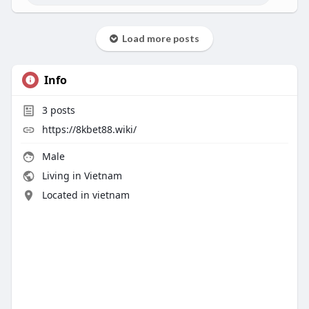
Load more posts
Info
3
posts
https://8kbet88.wiki/
Male
Living in Vietnam
Located in vietnam