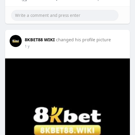
8KBET88 WIKI
changed his profile picture
1 y