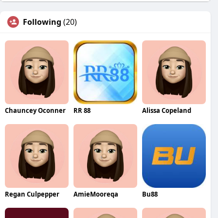
Following
(20)
Chauncey Oconner
RR 88
Alissa Copeland
Regan Culpepper
AmieMooreqa
Bu88