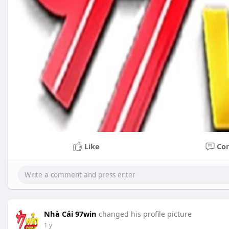
Like
Co
Nhà Cái 97win
changed his profile picture
1 y