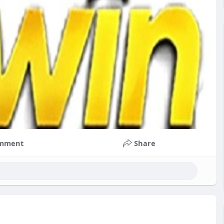
mment
Share