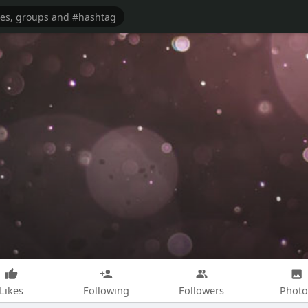
Likes
Following
Followers
Photo