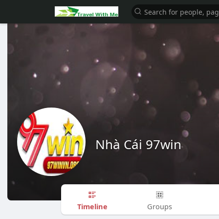
Nhà Cái 97win
Timeline
Groups