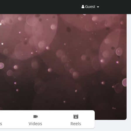
Guest
s
Videos
Reels