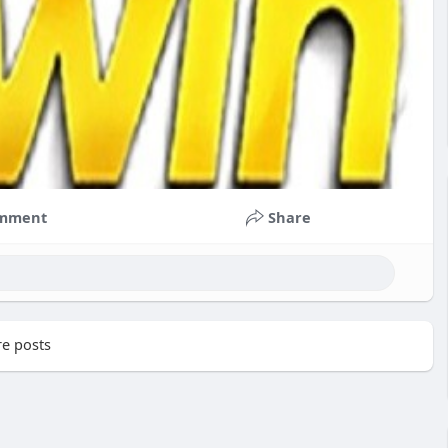
mment
Share
e posts