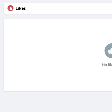
Likes
No lik