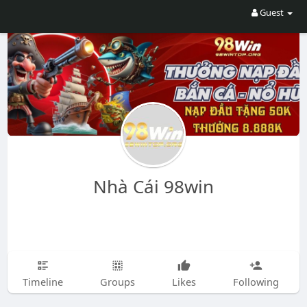
Guest
Nhà Cái 98win
Timeline
Groups
Likes
Following