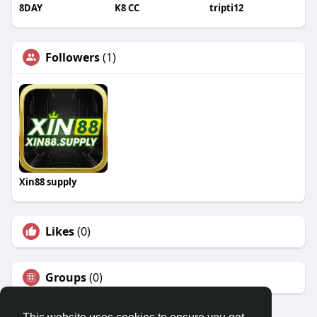
8DAY
K8 CC
tripti12
Followers
(1)
Xin88 supply
Likes
(0)
Groups
(0)