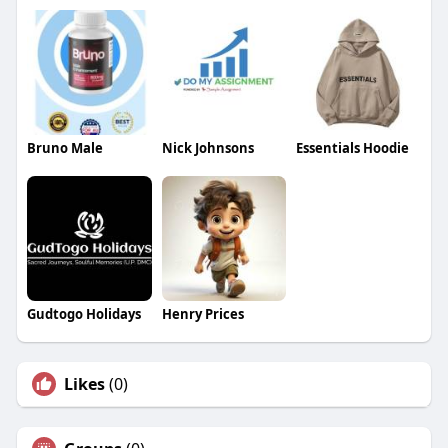
Bruno Male
Nick Johnsons
Essentials Hoodie
Gudtogo Holidays
Henry Prices
Likes
(0)