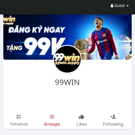
Guest
99WIN
Groups
Timeline
Likes
Following