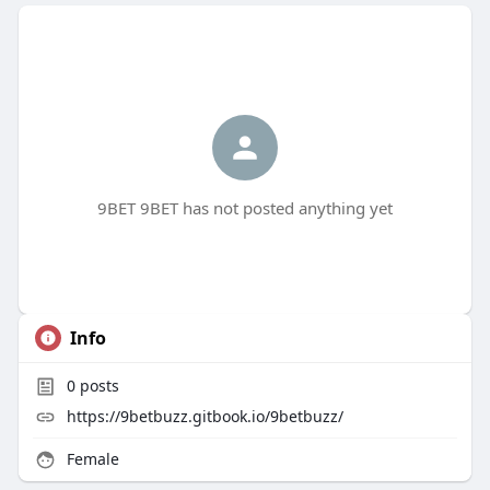
9BET 9BET has not posted anything yet
Info
0
posts
https://9betbuzz.gitbook.io/9betbuzz/
Female