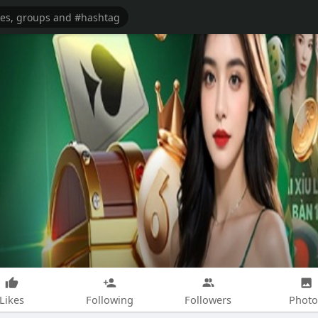
Likes
Following
Followers
Photo