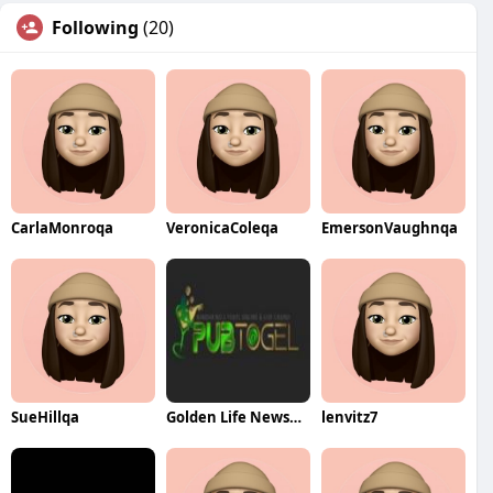
Following
(20)
CarlaMonroqa
VeronicaColeqa
EmersonVaughnqa
SueHillqa
Golden Life Newspaper
lenvitz7