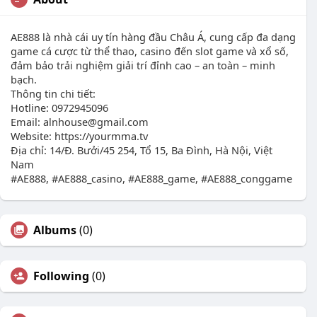
AE888 là nhà cái uy tín hàng đầu Châu Á, cung cấp đa dạng
game cá cược từ thể thao, casino đến slot game và xổ số,
đảm bảo trải nghiệm giải trí đỉnh cao – an toàn – minh
bạch.
Thông tin chi tiết:
Hotline: 0972945096
Email:
alnhouse@gmail.com
Website: https://yourmma.tv
Địa chỉ: 14/Đ. Bưởi/45 254, Tổ 15, Ba Đình, Hà Nội, Việt
Nam
#AE888, #AE888_casino, #AE888_game, #AE888_conggame
Albums
(0)
Following
(0)