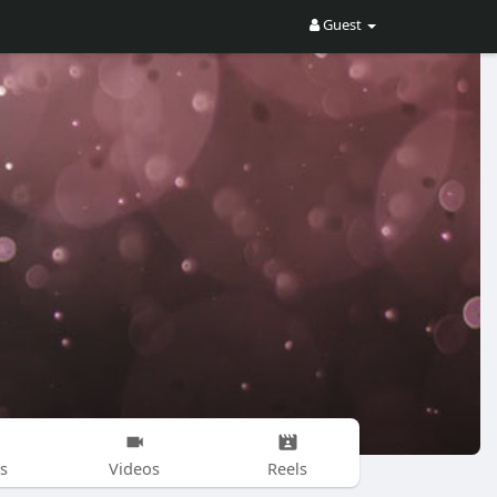
Guest
s
Videos
Reels