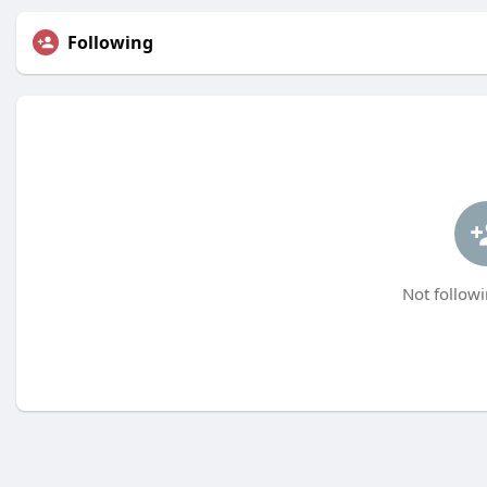
Following
Not followi