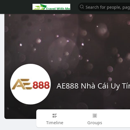
AE888 Nhà Cái Uy Tí
Timeline
Groups