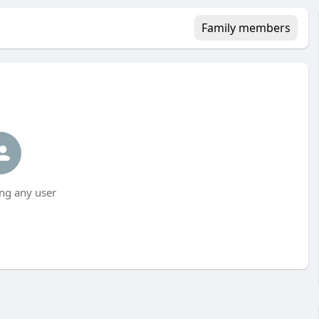
Family members
ng any user