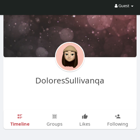
Guest
DoloresSullivanqa
Timeline
Groups
Likes
Following